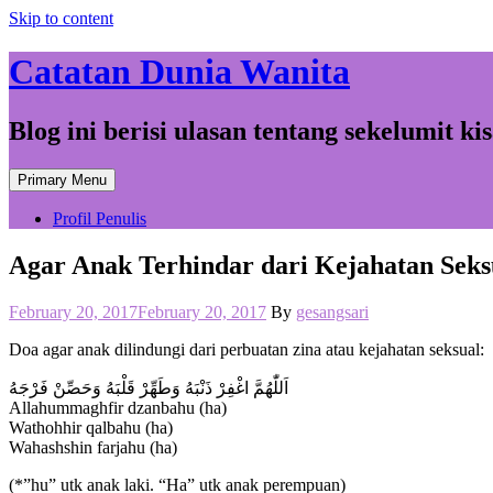
Skip to content
Catatan Dunia Wanita
Blog ini berisi ulasan tentang sekelumit k
Primary Menu
Profil Penulis
Agar Anak Terhindar dari Kejahatan Seks
February 20, 2017
February 20, 2017
By
gesangsari
Doa agar anak dilindungi dari perbuatan zina atau kejahatan seksual:
اَللّٰهُمَّ اغْفِرْ ذَنْبَهُ وَطَهِّرْ قَلْبَهُ وَحَصِّنْ فَرْجَهُ
Allahummaghfir dzanbahu (ha)
Wathohhir qalbahu (ha)
Wahashshin farjahu (ha)
(*”hu” utk anak laki. “Ha” utk anak perempuan)