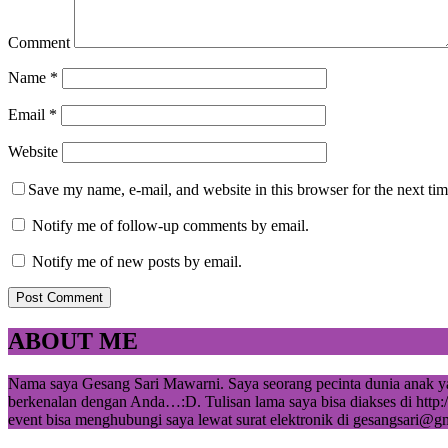
Comment
Name
*
Email
*
Website
Save my name, e-mail, and website in this browser for the next ti
Notify me of follow-up comments by email.
Notify me of new posts by email.
ABOUT ME
Nama saya Gesang Sari Mawarni. Saya seorang pecinta dunia anak yan
berkenalan dengan Anda…:D. Tulisan lama saya bisa diakses di http:/
event bisa menghubungi saya lewat surat elektronik di gesangsari@gm