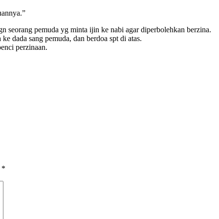
uannya.”
 seorang pemuda yg minta ijin ke nabi agar diperbolehkan berzina.
ke dada sang pemuda, dan berdoa spt di atas.
enci perzinaan.
d
*