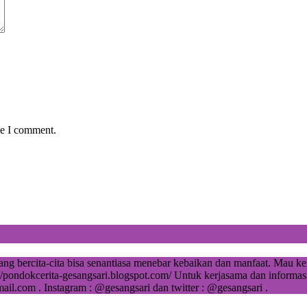
me I comment.
g bercita-cita bisa senantiasa menebar kebaikan dan manfaat. Mau ken
/pondokcerita-gesangsari.blogspot.com/ Untuk kerjasama dan informasi
ail.com . Instagram : @gesangsari dan twitter : @gesangsari .