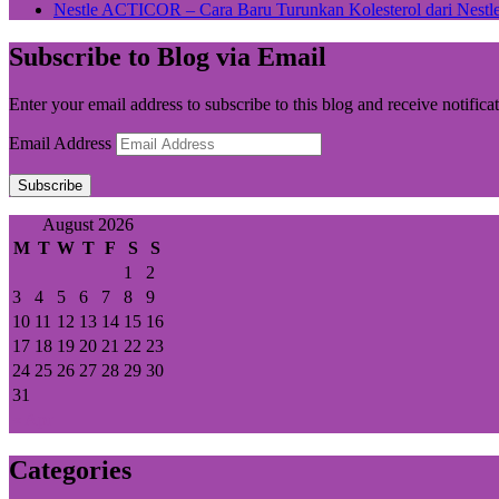
Nestle ACTICOR – Cara Baru Turunkan Kolesterol dari Nestle
Subscribe to Blog via Email
Enter your email address to subscribe to this blog and receive notifica
Email Address
Subscribe
August 2026
M
T
W
T
F
S
S
1
2
3
4
5
6
7
8
9
10
11
12
13
14
15
16
17
18
19
20
21
22
23
24
25
26
27
28
29
30
31
« Apr
Categories