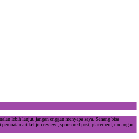
alan lebih lanjut, jangan enggan menyapa saya. Senang bisa
 pemuatan artikel job review , sponsored post, placement, undangan