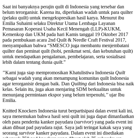
Saat ini banyaknya perajin quilt di Indonesia yang tersebar dan
belum terorganisir. Karena itu, diperlukan wadah untuk para quilter
(pelaku quilt) untuk mengekspresikan hasil karya. Menurut ibu
Emilia Suhaimi selaku Direktur Utama Lembaga Layanan
Pemasaran Koperasi Usaha Kecil Menengah (LLP)-KUKM,
Kemenkop dan UKM pada hari Kamis tanggal 19 Oktober 2017
pada pembukaan acara 2nd Quilt & Needle Craft Festival 2017,
menyampaikan bahwa “SMESCO juga membantu menjembatani
quilter dan peminat quilt (hobi, penikmat seni, dan kebutuhan quilt)
untuk mendapatkan pengalaman, pembelajaran, serta sosialisasi
lebih dalam tentang dunia
quilt
.”
’’Kami juga siap mempromosikan Khatulistiwa Indonesia
Quilt
sebagai wadah yang akan menampung komunitas quilt Indonesia
agar terorganisir dengan baik. Dan
Quilting
dari Indonesia bisa naik
kelas. Selain itu, juga akan menjaring SDM berkualitas untuk
menunjang permintaan ekspor yang belum terpenuhi,’’ ujar Ibu
Emilia.
Knitted Knockers Indonesia turut berpartisipasi dalan event kali ini,
saya menemukan bahwa hasil seni quilt ini juga dapat dimanfaatkan
oleh para penderita kanker payudara (
survivor
) yang pada event ini
akan dibuat pad payudara rajut. Saya jadi teringat kakak saya yang
seorang
survivor
kanker payudara. Dalam event ini disediakan