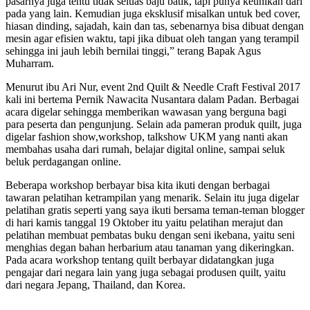
pasarnya juga tentu tidak seluas baju batik, tapi punya keunikan dari
pada yang lain. Kemudian juga eksklusif misalkan untuk bed cover,
hiasan dinding, sajadah, kain dan tas, sebenarnya bisa dibuat dengan
mesin agar efisien waktu, tapi jika dibuat oleh tangan yang terampil
sehingga ini jauh lebih bernilai tinggi,” terang Bapak Agus
Muharram.
Menurut ibu Ari Nur, event 2nd Quilt & Needle Craft Festival 2017
kali ini bertema Pernik Nawacita Nusantara dalam Padan. Berbagai
acara digelar sehingga memberikan wawasan yang berguna bagi
para peserta dan pengunjung. Selain ada pameran produk quilt, juga
digelar fashion show,workshop, talkshow UKM yang nanti akan
membahas usaha dari rumah, belajar digital online, sampai seluk
beluk perdagangan online.
Beberapa workshop berbayar bisa kita ikuti dengan berbagai
tawaran pelatihan ketrampilan yang menarik. Selain itu juga digelar
pelatihan gratis seperti yang saya ikuti bersama teman-teman blogger
di hari kamis tanggal 19 Oktober itu yaitu pelatihan merajut dan
pelatihan membuat pembatas buku dengan seni ikebana, yaitu seni
menghias degan bahan herbarium atau tanaman yang dikeringkan.
Pada acara workshop tentang quilt berbayar didatangkan juga
pengajar dari negara lain yang juga sebagai produsen quilt, yaitu
dari negara Jepang, Thailand, dan Korea.