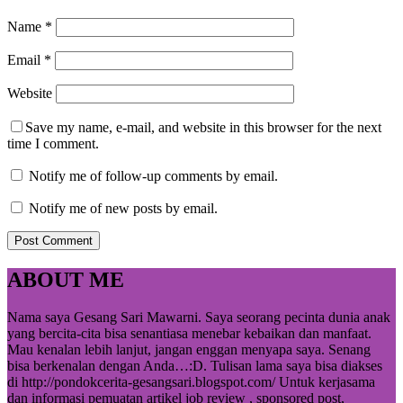
Name
*
Email
*
Website
Save my name, e-mail, and website in this browser for the next
time I comment.
Notify me of follow-up comments by email.
Notify me of new posts by email.
ABOUT ME
Nama saya Gesang Sari Mawarni. Saya seorang pecinta dunia anak
yang bercita-cita bisa senantiasa menebar kebaikan dan manfaat.
Mau kenalan lebih lanjut, jangan enggan menyapa saya. Senang
bisa berkenalan dengan Anda…:D. Tulisan lama saya bisa diakses
di http://pondokcerita-gesangsari.blogspot.com/ Untuk kerjasama
dan informasi pemuatan artikel job review , sponsored post,