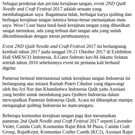
Sebagai penikmat dan pecinta kerajinan tangan, event
2ND Quilt
Needle and Craft Festival
2017 adalah sesuatu yang
membahagiakan saya. Bagaimana tidak, berbagai karya quilting dan
berbagai kerajinan tangan lainnya benar-benar memanjakan mata
saya. Wow! Luar biasa hasil-hasil kerajinan tangan yang dihasilkan
sangat memukau, ada yang terbuat dari tangan ada yang sudah
dikombinasikan dengan mesin pembuatannya.
Event 2ND Quilt Needle and Craft Festival
2017 ini berlangsung
kembali tahun 2017 pada tanggal 19-21 Oktober 2017 di Exhibition
Hall SMESCO Indonesia, Jl.Gatot Subroto kav.94 Jakarta Selatan
setelah tahun 2016 sebelumnya event ini pertama kali berhasil
digelar.
Pameran bertaraf internasional untuk kerajinan tangan Indonesia ini
berlangsung atas inisiasi Rumah Puteri Cibubur yang digawangi
oleh ibu Ari Nur dan Khatulistiwa Indonesia Quilt yaitu Asosiasi
yang berdiri untuk mendukung para Quilters Indonesia dalam
mewujudkan Pameran Indonesia Quilt. Acara ini diharapkan mampu
mengangkat quilting Indonesia ke mancanegara.
Beberapa komunitas kerajinan tangan juga ikut meramaikan
pameran
2nd Quilt Needle and Craft Festival
2017 seperti Lavender
Violet, Camila Craft, Komunitas Rajut Blok M Plaza, Camila Craft
Group, RajutKejut, Komunitas Crafter Cantik (KC2), Asosiasi Rajut