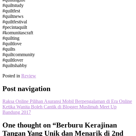
#quiltstudy
#quiltfest
#quiltnews
#quiltfestival
#pecintaquilt
#komunitascraft
#quilting
#quiltlove
#quilts
#quiltcommunity
#quiltlover
#quiltshabby
Posted in
Review
Post navigation
Raksa Online Pilihan Asuransi Mobil Berpengalaman di Era Online
Ketika Wanita Boleh Cantik di Blogger Muslimah Meet Up
Bandung 2017
One thought on “
Berburu Kerajinan
Tangan Yang Unik dan Menarik di 2nd