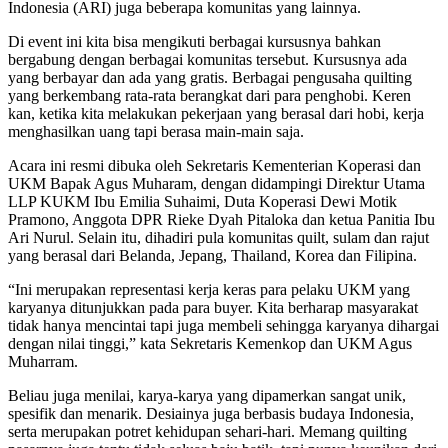
Indonesia (ARI) juga beberapa komunitas yang lainnya.
Di event ini kita bisa mengikuti berbagai kursusnya bahkan
bergabung dengan berbagai komunitas tersebut. Kursusnya ada
yang berbayar dan ada yang gratis. Berbagai pengusaha quilting
yang berkembang rata-rata berangkat dari para penghobi. Keren
kan, ketika kita melakukan pekerjaan yang berasal dari hobi, kerja
menghasilkan uang tapi berasa main-main saja.
Acara ini resmi dibuka oleh Sekretaris Kementerian Koperasi dan
UKM Bapak Agus Muharam, dengan didampingi Direktur Utama
LLP KUKM Ibu Emilia Suhaimi, Duta Koperasi Dewi Motik
Pramono, Anggota DPR Rieke Dyah Pitaloka dan ketua Panitia Ibu
Ari Nurul. Selain itu, dihadiri pula komunitas quilt, sulam dan rajut
yang berasal dari Belanda, Jepang, Thailand, Korea dan Filipina.
“Ini merupakan representasi kerja keras para pelaku UKM yang
karyanya ditunjukkan pada para buyer. Kita berharap masyarakat
tidak hanya mencintai tapi juga membeli sehingga karyanya dihargai
dengan nilai tinggi,” kata Sekretaris Kemenkop dan UKM Agus
Muharram.
Beliau juga menilai, karya-karya yang dipamerkan sangat unik,
spesifik dan menarik. Desiainya juga berbasis budaya Indonesia,
serta merupakan potret kehidupan sehari-hari. Memang quilting