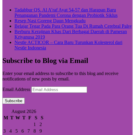
Tadabbur QS. Al A’raf Ayat 54-57 dan Harapan Baru
Penanganan Pandemi Corona dengan Probiotik Siklus
Resep Nasi Goreng Daun Mengkudu
Belajar Tegar Pada Para Orang Tua Di Rumah Cerebral Palsy
Berburu Kerajinan Khas Dari Berbagai Daerah di Pameran
Kriyanusa 2019
Nestle ACTICOR – Cara Baru Turunkan Kolesterol dari
Nestle Indonesia
Subscribe to Blog via Email
Enter your email address to subscribe to this blog and receive
notifications of new posts by email.
Email Address
Subscribe
August 2026
M
T
W
T
F
S
S
1
2
3
4
5
6
7
8
9