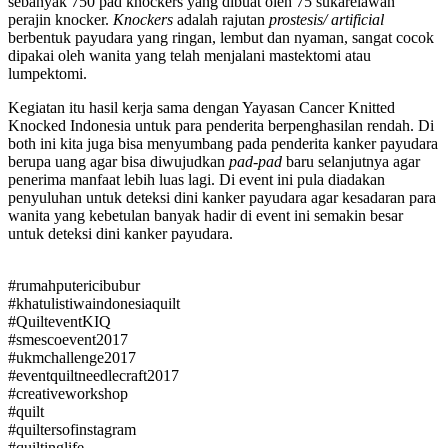
sebanyak 750 pad knockers yang dibuat oleh 75 sukarelawan
perajin knocker.
Knockers
adalah rajutan
prostesis/ artificial
berbentuk payudara yang ringan, lembut dan nyaman, sangat cocok
dipakai oleh wanita yang telah menjalani mastektomi atau
lumpektomi.
Kegiatan itu hasil kerja sama dengan Yayasan Cancer Knitted
Knocked Indonesia untuk para penderita berpenghasilan rendah. Di
both ini kita juga bisa menyumbang pada penderita kanker payudara
berupa uang agar bisa diwujudkan
pad-pad
baru selanjutnya agar
penerima manfaat lebih luas lagi. Di event ini pula diadakan
penyuluhan untuk deteksi dini kanker payudara agar kesadaran para
wanita yang kebetulan banyak hadir di event ini semakin besar
untuk deteksi dini kanker payudara.
#rumahputericibubur
#khatulistiwaindonesiaquilt
#QuilteventKIQ
#smescoevent2017
#ukmchallenge2017
#eventquiltneedlecraft2017
#creativeworkshop
#quilt
#quiltersofinstagram
#quiltinglife