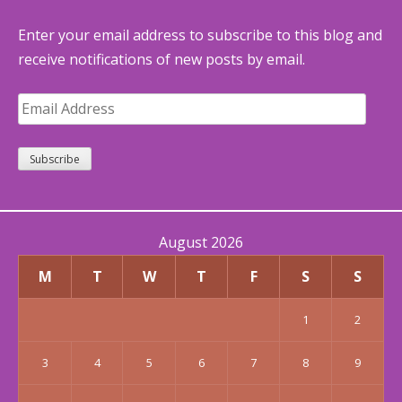
Enter your email address to subscribe to this blog and
receive notifications of new posts by email.
Email
Address
Subscribe
August 2026
M
T
W
T
F
S
S
1
2
3
4
5
6
7
8
9