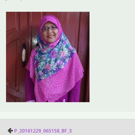
Post
P_20161229_065158_BF_3