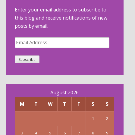
Enter your email address to subscribe to
this blog and receive notifications of new
posts by email.
Email
Address
Subscribe
August 2026
M
T
W
T
F
S
S
1
2
3
4
5
6
7
8
9