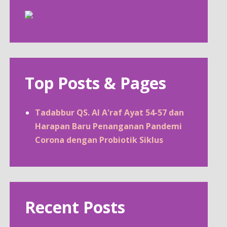
Top Posts & Pages
Tadabbur QS. Al A'raf Ayat 54-57 dan
Harapan Baru Penanganan Pandemi
Corona dengan Probiotik Siklus
Recent Posts