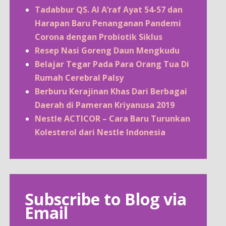
Tadabbur QS. Al A’raf Ayat 54-57 dan
Harapan Baru Penanganan Pandemi
Corona dengan Probiotik Siklus
Resep Nasi Goreng Daun Mengkudu
Belajar Tegar Pada Para Orang Tua Di
Rumah Cerebral Palsy
Berburu Kerajinan Khas Dari Berbagai
Daerah di Pameran Kriyanusa 2019
Nestle ACTICOR – Cara Baru Turunkan
Kolesterol dari Nestle Indonesia
Subscribe to Blog via
Email