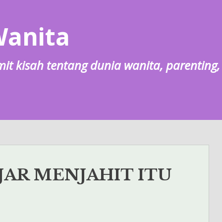
Wanita
lumit kisah tentang dunia wanita, parentin
JAR MENJAHIT ITU