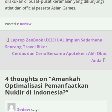
dilakukan di pusat-pusat keramaian yang dikunjungi
atlet dan official peserta Asian Games.
Posted in
Review
Post
Laptop ZenBook UX331UAL Impian Sederhana
navigation
Seorang Travel Biker
Cerdas dan Ceria Bersama Apoteker : Ahli Obat
Anda
4 thoughts on “
Amankah
Optimalisasi Pemanfaatkan
Nuklir di Indonesia?
”
Dedew
says: