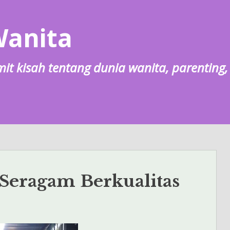
Wanita
lumit kisah tentang dunia wanita, parentin
 Seragam Berkualitas