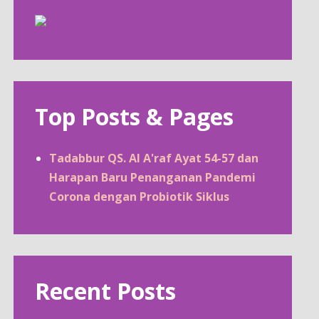
Top Posts & Pages
Tadabbur QS. Al A'raf Ayat 54-57 dan
Harapan Baru Penanganan Pandemi
Corona dengan Probiotik Siklus
Recent Posts