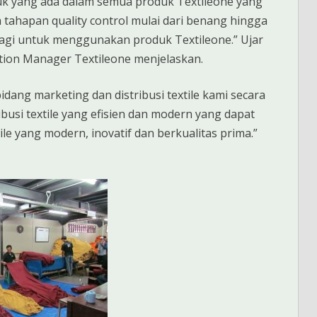
duk yang ada dalam semua produk Textileone yang
pa tahapan quality control mulai dari benang hingga
n lagi untuk menggunakan produk Textileone.” Ujar
tion Manager Textileone menjelaskan.
idang marketing dan distribusi textile kami secara
usi textile yang efisien dan modern yang dapat
 yang modern, inovatif dan berkualitas prima.”