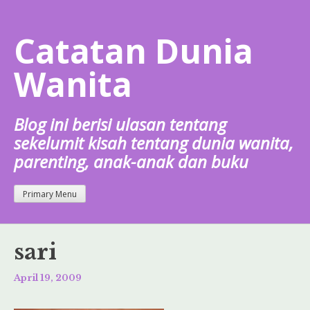
Skip
to
Catatan Dunia
content
Wanita
Blog ini berisi ulasan tentang
sekelumit kisah tentang dunia wanita,
parenting, anak-anak dan buku
Primary Menu
sari
April 19, 2009