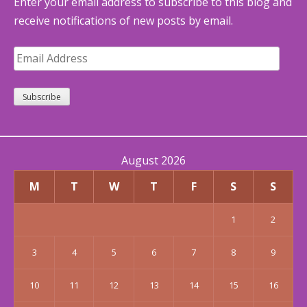
Enter your email address to subscribe to this blog and
receive notifications of new posts by email.
Email
Address
Subscribe
August 2026
M
T
W
T
F
S
S
1
2
3
4
5
6
7
8
9
10
11
12
13
14
15
16