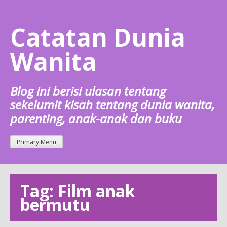
Skip
to
Catatan Dunia
content
Wanita
Blog ini berisi ulasan tentang
sekelumit kisah tentang dunia wanita,
parenting, anak-anak dan buku
Primary Menu
Tag: Film anak
bermutu