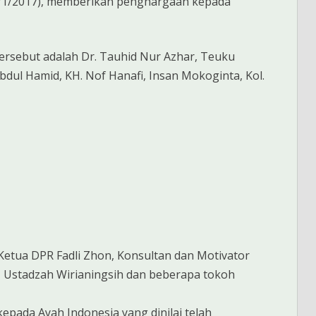
0/1/2017), memberikan penghargaan kepada
rsebut adalah Dr. Tauhid Nur Azhar, Teuku
dul Hamid, KH. Nof Hanafi, Insan Mokoginta, Kol.
 Ketua DPR Fadli Zhon, Konsultan dan Motivator
wi, Ustadzah Wirianingsih dan beberapa tokoh
epada Ayah Indonesia yang dinilai telah