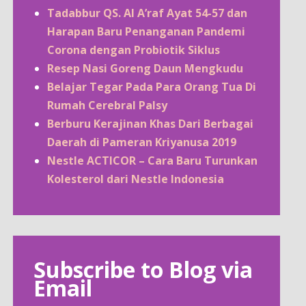
Tadabbur QS. Al A’raf Ayat 54-57 dan
Harapan Baru Penanganan Pandemi
Corona dengan Probiotik Siklus
Resep Nasi Goreng Daun Mengkudu
Belajar Tegar Pada Para Orang Tua Di
Rumah Cerebral Palsy
Berburu Kerajinan Khas Dari Berbagai
Daerah di Pameran Kriyanusa 2019
Nestle ACTICOR – Cara Baru Turunkan
Kolesterol dari Nestle Indonesia
Subscribe to Blog via
Email