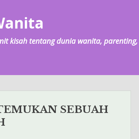
Wanita
lumit kisah tentang dunia wanita, parentin
TEMUKAN SEBUAH
H