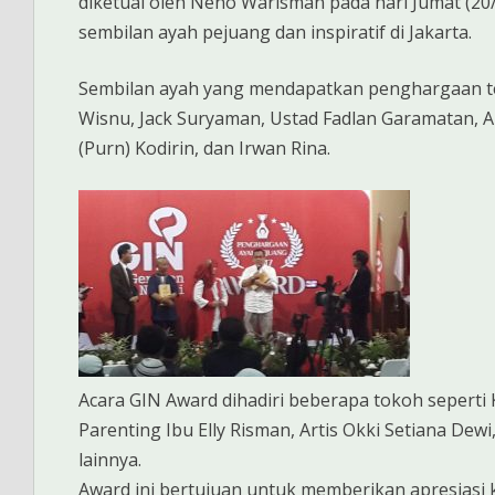
diketuai oleh Neno Warisman pada hari Jumat (2
sembilan ayah pejuang dan inspiratif di Jakarta.
Sembilan ayah yang mendapatkan penghargaan te
Wisnu, Jack Suryaman, Ustad Fadlan Garamatan, Ab
(Purn) Kodirin, dan Irwan Rina.
Acara GIN Award dihadiri beberapa tokoh seperti
Parenting Ibu Elly Risman, Artis Okki Setiana De
lainnya.
Award ini bertujuan untuk memberikan apresiasi k