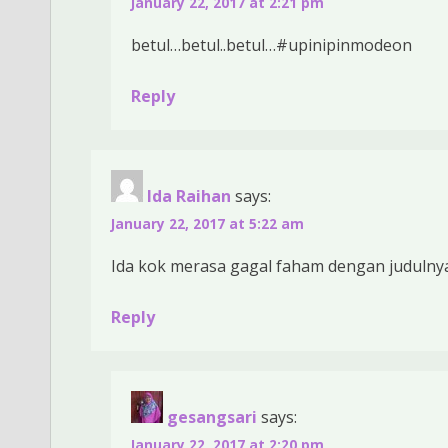
January 22, 2017 at 2:21 pm
betul…betul..betul…#upinipinmodeon
Reply
Ida Raihan
says:
January 22, 2017 at 5:22 am
Ida kok merasa gagal faham dengan judulny
Reply
gesangsari
says:
January 22, 2017 at 2:20 pm