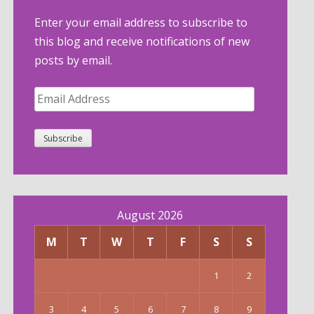
Enter your email address to subscribe to
this blog and receive notifications of new
posts by email.
Email
Address
Subscribe
August 2026
M
T
W
T
F
S
S
1
2
3
4
5
6
7
8
9