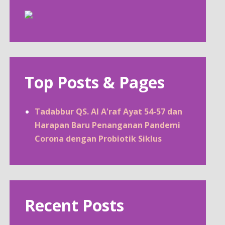
Top Posts & Pages
Tadabbur QS. Al A'raf Ayat 54-57 dan
Harapan Baru Penanganan Pandemi
Corona dengan Probiotik Siklus
Recent Posts