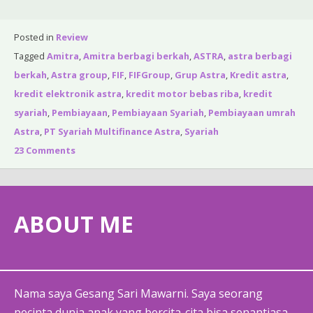
Posted in
Review
Tagged
Amitra
,
Amitra berbagi berkah
,
ASTRA
,
astra berbagi
berkah
,
Astra group
,
FIF
,
FIFGroup
,
Grup Astra
,
Kredit astra
,
kredit elektronik astra
,
kredit motor bebas riba
,
kredit
syariah
,
Pembiayaan
,
Pembiayaan Syariah
,
Pembiayaan umrah
Astra
,
PT Syariah Multifinance Astra
,
Syariah
23 Comments
ABOUT ME
Nama saya Gesang Sari Mawarni. Saya seorang
pecinta dunia anak yang bercita-cita bisa senantiasa