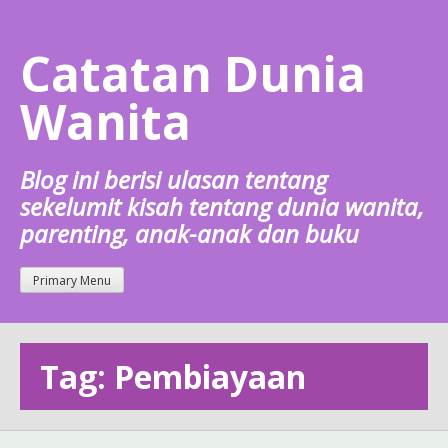
Skip
to
Catatan Dunia
content
Wanita
Blog ini berisi ulasan tentang
sekelumit kisah tentang dunia wanita,
parenting, anak-anak dan buku
Primary Menu
Tag: Pembiayaan