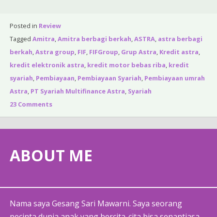
Posted in
Review
Tagged
Amitra
,
Amitra berbagi berkah
,
ASTRA
,
astra berbagi
berkah
,
Astra group
,
FIF
,
FIFGroup
,
Grup Astra
,
Kredit astra
,
kredit elektronik astra
,
kredit motor bebas riba
,
kredit
syariah
,
Pembiayaan
,
Pembiayaan Syariah
,
Pembiayaan umrah
Astra
,
PT Syariah Multifinance Astra
,
Syariah
23 Comments
ABOUT ME
Nama saya Gesang Sari Mawarni. Saya seorang
pecinta dunia anak yang bercita-cita bisa senantiasa