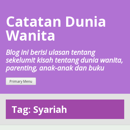
Skip
to
Catatan Dunia
content
Wanita
Blog ini berisi ulasan tentang
sekelumit kisah tentang dunia wanita,
parenting, anak-anak dan buku
Primary Menu
Tag: Syariah