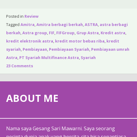
Posted in
Review
Tagged
Amitra
,
Amitra berbagi berkah
,
ASTRA
,
astra berbagi
berkah
,
Astra group
,
FIF
,
FIFGroup
,
Grup Astra
,
Kredit astra
,
kredit elektronik astra
,
kredit motor bebas riba
,
kredit
syariah
,
Pembiayaan
,
Pembiayaan Syariah
,
Pembiayaan umrah
Astra
,
PT Syariah Multifinance Astra
,
Syariah
23 Comments
ABOUT ME
Nama saya Gesang Sari Mawarni. Saya seorang
pecinta dunia anak yang bercita-cita bisa senantiasa